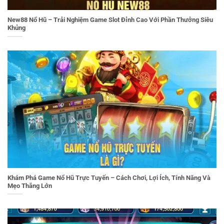
New88 Nổ Hũ – Trải Nghiệm Game Slot Đỉnh Cao Với Phần Thưởng Siêu
Khủng
Khám Phá Game Nổ Hũ Trực Tuyến – Cách Chơi, Lợi Ích, Tính Năng Và
Mẹo Thắng Lớn