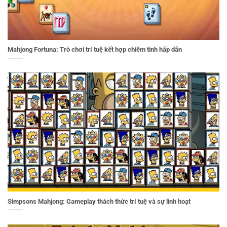
Mahjong Fortuna: Trò chơi trí tuệ kết hợp chiêm tinh hấp dẫn
Simpsons Mahjong: Gameplay thách thức trí tuệ và sự linh hoạt