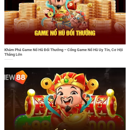
Khám Phá Game Nổ Hũ Đổi Thưởng – Cổng Game Nổ Hũ Uy Tín, Cơ Hội
Thắng Lớn