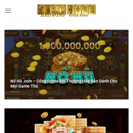
Chuyển
đến
nội
dung
Nổ Hũ .com – Cổng Game Đổi Thưởng Hấp Dẫn Dành Cho
Mọi Game Thủ