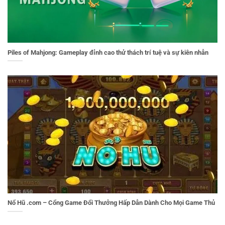
Piles of Mahjong: Gameplay đỉnh cao thử thách trí tuệ và sự kiên nhẫn
Nổ Hũ .com – Cổng Game Đổi Thưởng Hấp Dẫn Dành Cho Mọi Game Thủ