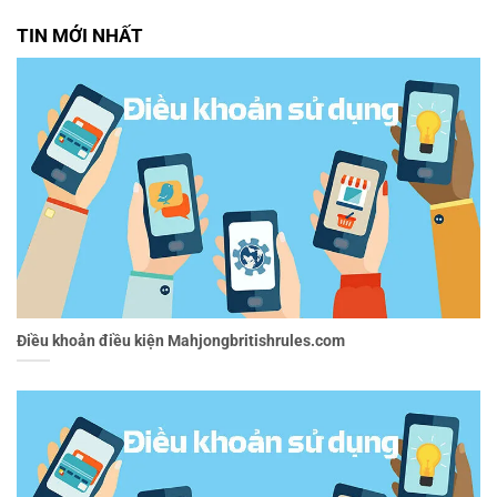
TIN MỚI NHẤT
Điều khoản điều kiện Mahjongbritishrules.com