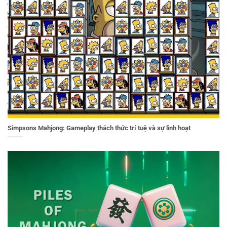
Simpsons Mahjong: Gameplay thách thức trí tuệ và sự linh hoạt