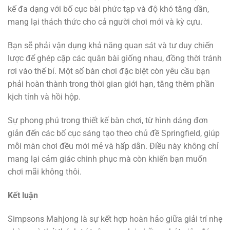
kế đa dạng với bố cục bài phức tạp và độ khó tăng dần,
mang lại thách thức cho cả người chơi mới và kỳ cựu.
Bạn sẽ phải vận dụng khả năng quan sát và tư duy chiến
lược để ghép cặp các quân bài giống nhau, đồng thời tránh
rơi vào thế bí. Một số bàn chơi đặc biệt còn yêu cầu bạn
phải hoàn thành trong thời gian giới hạn, tăng thêm phần
kịch tính và hồi hộp.
Sự phong phú trong thiết kế bàn chơi, từ hình dáng đơn
giản đến các bố cục sáng tạo theo chủ đề Springfield, giúp
mỗi màn chơi đều mới mẻ và hấp dẫn. Điều này không chỉ
mang lại cảm giác chinh phục mà còn khiến bạn muốn
chơi mãi không thôi.
Kết luận
Simpsons Mahjong là sự kết hợp hoàn hảo giữa giải trí nhẹ