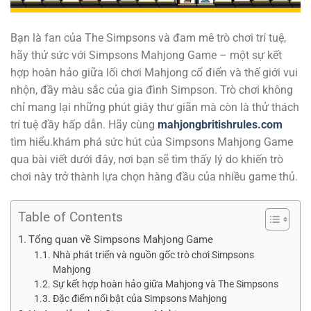
Bạn là fan của The Simpsons và đam mê trò chơi trí tuệ,
hãy thử sức với Simpsons Mahjong Game – một sự kết
hợp hoàn hảo giữa lối chơi Mahjong cổ điển và thế giới vui
nhộn, đầy màu sắc của gia đình Simpson. Trò chơi không
chỉ mang lại những phút giây thư giãn mà còn là thử thách
trí tuệ đầy hấp dẫn. Hãy cùng
mahjongbritishrules.com
tìm hiểu.khám phá sức hút của Simpsons Mahjong Game
qua bài viết dưới đây, nơi bạn sẽ tìm thấy lý do khiến trò
chơi này trở thành lựa chọn hàng đầu của nhiều game thủ.
Table of Contents
Tổng quan về Simpsons Mahjong Game
Nhà phát triển và nguồn gốc trò chơi Simpsons
Mahjong
Sự kết hợp hoàn hảo giữa Mahjong và The Simpsons
Đặc điểm nổi bật của Simpsons Mahjong