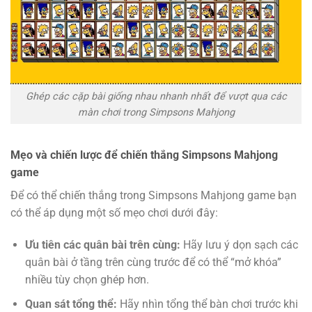
Ghép các cặp bài giống nhau nhanh nhất để vượt qua các
màn chơi trong Simpsons Mahjong
Mẹo và chiến lược để chiến thắng Simpsons Mahjong
game
Để có thể chiến thắng trong Simpsons Mahjong game bạn
có thể áp dụng một số mẹo chơi dưới đây:
Ưu tiên các quân bài trên cùng:
Hãy lưu ý dọn sạch các
quân bài ở tầng trên cùng trước để có thể “mở khóa”
nhiều tùy chọn ghép hơn.
Quan sát tổng thể:
Hãy nhìn tổng thể bàn chơi trước khi