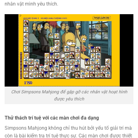
nhân vật mình yêu thích.
Chơi Simpsons Mahjong để gặp gỡ các nhân vật hoạt hình
được yêu thích
Thử thách trí tuệ với các màn chơi đa dạng
Simpsons Mahjong không chỉ thu hút bởi yếu tố giải trí mà
còn là bài kiểm tra trí tuệ thực sự. Các màn chơi được thiết