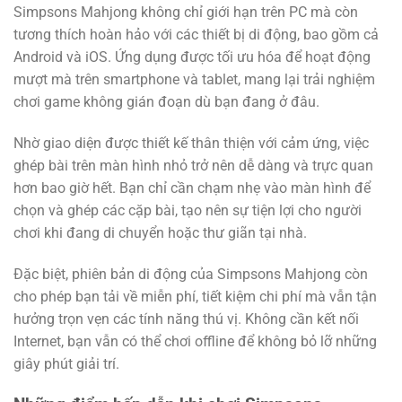
Simpsons Mahjong không chỉ giới hạn trên PC mà còn
tương thích hoàn hảo với các thiết bị di động, bao gồm cả
Android và iOS. Ứng dụng được tối ưu hóa để hoạt động
mượt mà trên smartphone và tablet, mang lại trải nghiệm
chơi game không gián đoạn dù bạn đang ở đâu.
Nhờ giao diện được thiết kế thân thiện với cảm ứng, việc
ghép bài trên màn hình nhỏ trở nên dễ dàng và trực quan
hơn bao giờ hết. Bạn chỉ cần chạm nhẹ vào màn hình để
chọn và ghép các cặp bài, tạo nên sự tiện lợi cho người
chơi khi đang di chuyển hoặc thư giãn tại nhà.
Đặc biệt, phiên bản di động của Simpsons Mahjong còn
cho phép bạn tải về miễn phí, tiết kiệm chi phí mà vẫn tận
hưởng trọn vẹn các tính năng thú vị. Không cần kết nối
Internet, bạn vẫn có thể chơi offline để không bỏ lỡ những
giây phút giải trí.