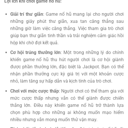
Lợi ích khi chơi game nổ hũ:
Giải trí thư giãn
: Game nổ hũ mang lại cho người chơi
những giây phút thư giãn, xua tan căng thẳng sau
những giờ làm việc căng thẳng. Việc tham gia trò chơi
giúp bạn thư giãn tinh thần và trải nghiệm cảm giác hồi
hộp khi chờ đợi kết quả.
Cơ hội trúng thưởng lớn
: Một trong những lý do chính
khiến game nổ hũ thu hút người chơi là cơ hội giành
được phần thưởng lớn, đặc biệt là Jackpot. Bạn có thể
nhận phần thưởng cực kỳ giá trị với một khoản cược
nhỏ, làm tăng sự hấp dẫn và kịch tính của trò chơi.
Chơi với mức cược thấp
: Người chơi có thể tham gia với
mức cược thấp nhưng vẫn có thể giành được chiến
thắng lớn. Điều này khiến game nổ hũ trở thành lựa
chọn phù hợp cho những ai không muốn mạo hiểm
nhiều nhưng vẫn mong muốn thử vận may.