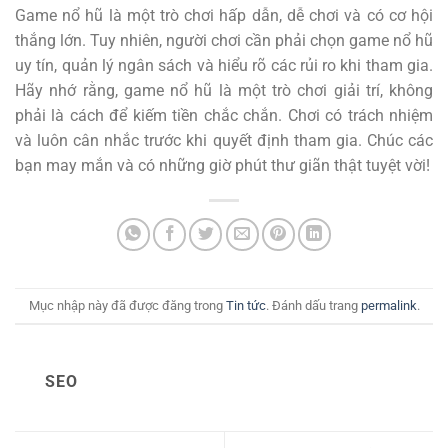
Game nổ hũ là một trò chơi hấp dẫn, dễ chơi và có cơ hội
thắng lớn. Tuy nhiên, người chơi cần phải chọn game nổ hũ
uy tín, quản lý ngân sách và hiểu rõ các rủi ro khi tham gia.
Hãy nhớ rằng, game nổ hũ là một trò chơi giải trí, không
phải là cách để kiếm tiền chắc chắn. Chơi có trách nhiệm
và luôn cân nhắc trước khi quyết định tham gia. Chúc các
bạn may mắn và có những giờ phút thư giãn thật tuyệt vời!
Mục nhập này đã được đăng trong
Tin tức
. Đánh dấu trang
permalink
.
SEO