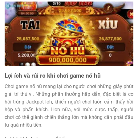
Lợi ích và rủi ro khi chơi game nổ hũ
Chơi game nổ hũ mang lại cho người chơi những giây phút
giải trí thú vị. Những phần thưởng hấp dẫn, đặc biệt là cơ
hội trúng Jackpot lớn, khiến người chơi luôn cảm thấy hồi
hộp và phấn khích. Hơn nữa, với mức cược thấp, người
chơi có thể giành chiến thắng lớn mà không cần phải đầu
tư quá nhiều tiền.