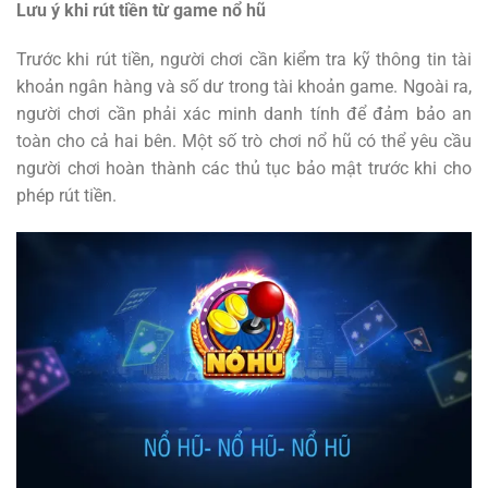
Lưu ý khi rút tiền từ game nổ hũ
Trước khi rút tiền, người chơi cần kiểm tra kỹ thông tin tài
khoản ngân hàng và số dư trong tài khoản game. Ngoài ra,
người chơi cần phải xác minh danh tính để đảm bảo an
toàn cho cả hai bên. Một số trò chơi nổ hũ có thể yêu cầu
người chơi hoàn thành các thủ tục bảo mật trước khi cho
phép rút tiền.