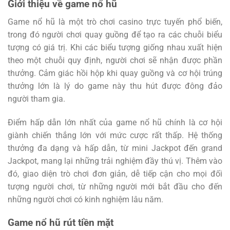
Giới thiệu về game nổ hũ
Game nổ hũ là một trò chơi casino trực tuyến phổ biến,
trong đó người chơi quay guồng để tạo ra các chuỗi biểu
tượng có giá trị. Khi các biểu tượng giống nhau xuất hiện
theo một chuỗi quy định, người chơi sẽ nhận được phần
thưởng. Cảm giác hồi hộp khi quay guồng và cơ hội trúng
thưởng lớn là lý do game này thu hút được đông đảo
người tham gia.
Điểm hấp dẫn lớn nhất của game nổ hũ chính là cơ hội
giành chiến thắng lớn với mức cược rất thấp. Hệ thống
thưởng đa dạng và hấp dẫn, từ mini Jackpot đến grand
Jackpot, mang lại những trải nghiệm đầy thú vị. Thêm vào
đó, giao diện trò chơi đơn giản, dễ tiếp cận cho mọi đối
tượng người chơi, từ những người mới bắt đầu cho đến
những người chơi có kinh nghiệm lâu năm.
Game nổ hũ rút tiền mặt