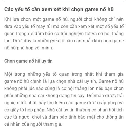
Các yếu tố cần xem xét khi chọn game nổ hũ
Khi lựa chọn một game nổ hũ, người chơi không chỉ nên
dựa vào yếu tố may rủi mà còn cần xem xét một số yếu tố
quan trọng để đảm bảo có trải nghiệm tốt và cơ hội thắng
lớn. Dưới đây là những yếu tố cần cân nhắc khi chọn game
nổ hũ phù hợp với mình.
Chọn game nổ hũ uy tín
Một trong những yếu tố quan trọng nhất khi tham gia
game nổ hũ chính là lựa chọn nhà cái uy tín. Game nổ hũ
không phải lúc nào cũng là cơ hội thắng lớn nếu bạn chọn
phải những nhà cái không đáng tin cậy. Để nhận được trải
nghiệm tốt nhất, hãy tìm kiếm các game được cấp phép và
có giấy tờ hợp pháp. Nhà cái uy tín thường có phản hồi tích
cực từ người chơi và đảm bảo tính bảo mật cho thông tin
cá nhân của người tham gia.