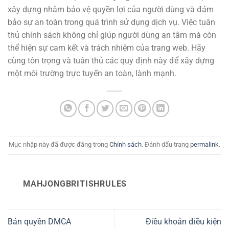
xây dựng nhằm bảo vệ quyền lợi của người dùng và đảm
bảo sự an toàn trong quá trình sử dụng dịch vụ. Việc tuân
thủ chính sách không chỉ giúp người dùng an tâm mà còn
thể hiện sự cam kết và trách nhiệm của trang web. Hãy
cùng tôn trọng và tuân thủ các quy định này để xây dựng
một môi trường trực tuyến an toàn, lành mạnh.
Mục nhập này đã được đăng trong
Chính sách
. Đánh dấu trang
permalink
.
MAHJONGBRITISHRULES
Bản quyền DMCA
Điều khoản điều kiện