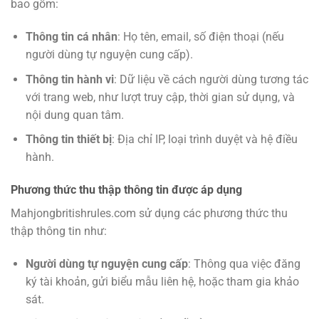
bao gồm:
Thông tin cá nhân
: Họ tên, email, số điện thoại (nếu
người dùng tự nguyện cung cấp).
Thông tin hành vi
: Dữ liệu về cách người dùng tương tác
với trang web, như lượt truy cập, thời gian sử dụng, và
nội dung quan tâm.
Thông tin thiết bị
: Địa chỉ IP, loại trình duyệt và hệ điều
hành.
Phương thức thu thập thông tin được áp dụng
Mahjongbritishrules.com sử dụng các phương thức thu
thập thông tin như:
Người dùng tự nguyện cung cấp
: Thông qua việc đăng
ký tài khoản, gửi biểu mẫu liên hệ, hoặc tham gia khảo
sát.