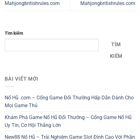
Mahjongbritishrules.com
Mahjongbritishrules.com
Tìm kiếm
TÌM
KIẾM
BÀI VIẾT MỚI
Nổ Hũ .com – Cổng Game Đổi Thưởng Hấp Dẫn Dành Cho
Mọi Game Thủ
Khám Phá Game Nổ Hũ Đổi Thưởng – Cổng Game Nổ Hũ
Uy Tín, Cơ Hội Thắng Lớn
New88 Nổ Hũ – Trải Nghiệm Game Slot Đỉnh Cao Với Phần