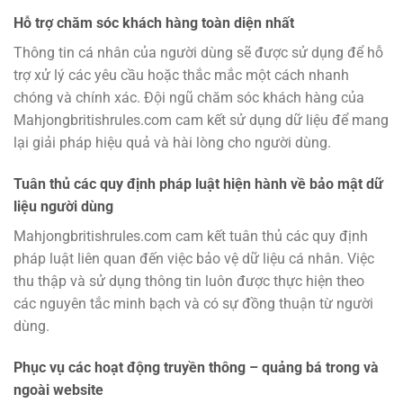
Hỗ trợ chăm sóc khách hàng toàn diện nhất
Thông tin cá nhân của người dùng sẽ được sử dụng để hỗ
trợ xử lý các yêu cầu hoặc thắc mắc một cách nhanh
chóng và chính xác. Đội ngũ chăm sóc khách hàng của
Mahjongbritishrules.com cam kết sử dụng dữ liệu để mang
lại giải pháp hiệu quả và hài lòng cho người dùng.
Tuân thủ các quy định pháp luật hiện hành về bảo mật dữ
liệu người dùng
Mahjongbritishrules.com cam kết tuân thủ các quy định
pháp luật liên quan đến việc bảo vệ dữ liệu cá nhân. Việc
thu thập và sử dụng thông tin luôn được thực hiện theo
các nguyên tắc minh bạch và có sự đồng thuận từ người
dùng.
Phục vụ các hoạt động truyền thông – quảng bá trong và
ngoài website