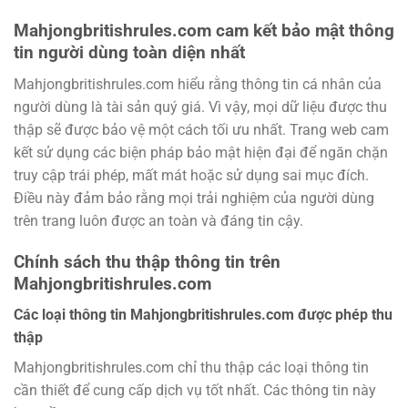
Mahjongbritishrules.com cam kết bảo mật thông
tin người dùng toàn diện nhất
Mahjongbritishrules.com hiểu rằng thông tin cá nhân của
người dùng là tài sản quý giá. Vì vậy, mọi dữ liệu được thu
thập sẽ được bảo vệ một cách tối ưu nhất. Trang web cam
kết sử dụng các biện pháp bảo mật hiện đại để ngăn chặn
truy cập trái phép, mất mát hoặc sử dụng sai mục đích.
Điều này đảm bảo rằng mọi trải nghiệm của người dùng
trên trang luôn được an toàn và đáng tin cậy.
Chính sách thu thập thông tin trên
Mahjongbritishrules.com
Các loại thông tin Mahjongbritishrules.com được phép thu
thập
Mahjongbritishrules.com chỉ thu thập các loại thông tin
cần thiết để cung cấp dịch vụ tốt nhất. Các thông tin này