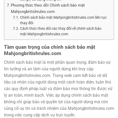
Phương thức theo dõi Chính sách bảo mật
Mahjongbritishrules.com
Chính sách bảo mật Mahjongbritishrules.com liên tục
thay đổi
Cách thức theo dõi các thay đổi về chính sách bảo
mật Mahjongbritishrules.com
Tầm quan trọng của chính sách bảo mật
Mahjongbritishrules.com
Chính sách bảo mật là một phần quan trọng, đảm bảo sự
tin tưởng và an tâm của người dùng khi truy cập
Mahjongbritishrules.com. Trang web cam kết bảo vệ dữ
liệu cá nhân của người dùng một cách toàn diện, tuân thủ
các quy định pháp luật và đảm bảo mọi thông tin được xử
lý an toàn, minh bạch. Việc áp dụng chính sách bảo mật
không chỉ giúp bảo vệ quyền lợi của người dùng mà còn
củng cố uy tín và trách nhiệm của Mahjongbritishrules.com
trong việc cung cấp dịch vụ trực tuyến.