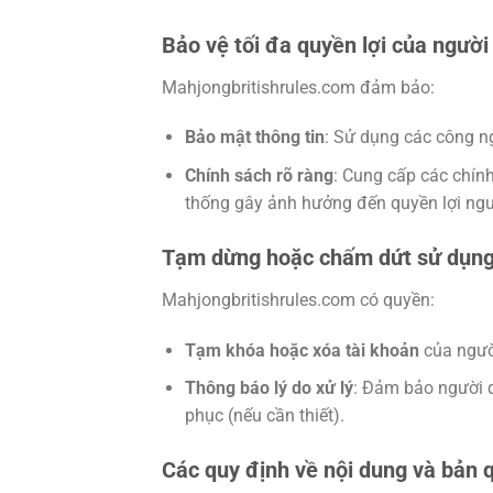
Bảo vệ tối đa quyền lợi của ngườ
Mahjongbritishrules.com đảm bảo:
Bảo mật thông tin
: Sử dụng các công n
Chính sách rõ ràng
: Cung cấp các chín
thống gây ảnh hưởng đến quyền lợi ngư
Tạm dừng hoặc chấm dứt sử dụng 
Mahjongbritishrules.com có quyền:
Tạm khóa hoặc xóa tài khoản
của ngườ
Thông báo lý do xử lý
: Đảm bảo người 
phục (nếu cần thiết).
Các quy định về nội dung và bản 