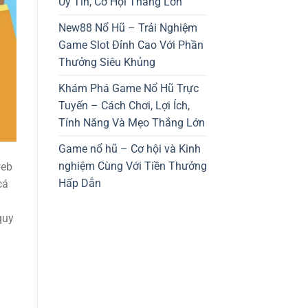
Uy Tín, Cơ Hội Thắng Lớn
New88 Nổ Hũ – Trải Nghiệm
Game Slot Đỉnh Cao Với Phần
Thưởng Siêu Khủng
Khám Phá Game Nổ Hũ Trực
Tuyến – Cách Chơi, Lợi Ích,
Tính Năng Và Mẹo Thắng Lớn
Game nổ hũ – Cơ hội và Kinh
nghiệm Cùng Với Tiền Thưởng
web
Hấp Dẫn
cá
quy