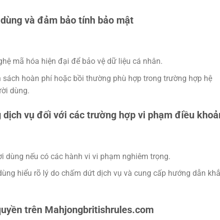
i dùng và đảm bảo tính bảo mật
ghệ mã hóa hiện đại để bảo vệ dữ liệu cá nhân.
h sách hoàn phí hoặc bồi thường phù hợp trong trường hợp hệ
ời dùng.
dịch vụ đối với các trường hợp vi phạm điều khoả
i dùng nếu có các hành vi vi phạm nghiêm trọng.
dùng hiểu rõ lý do chấm dứt dịch vụ và cung cấp hướng dẫn kh
quyền trên Mahjongbritishrules.com