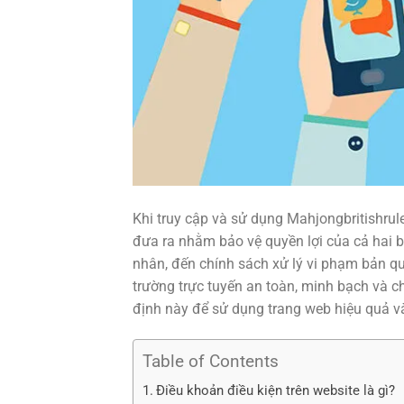
Khi truy cập và sử dụng Mahjongbritishru
đưa ra nhằm bảo vệ quyền lợi của cả hai b
nhân, đến chính sách xử lý vi phạm bản 
trường trực tuyến an toàn, minh bạch và 
định này để sử dụng trang web hiệu quả v
Table of Contents
Điều khoản điều kiện trên website là gì?