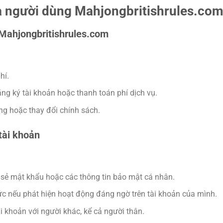
a người dùng Mahjongbritishrules.co
 Mahjongbritishrules.com
hí.
g ký tài khoản hoặc thanh toán phí dịch vụ.
ng hoặc thay đổi chính sách.
 tài khoản
 sẻ mật khẩu hoặc các thông tin bảo mật cá nhân.
ức nếu phát hiện hoạt động đáng ngờ trên tài khoản của mình.
ài khoản với người khác, kể cả người thân.