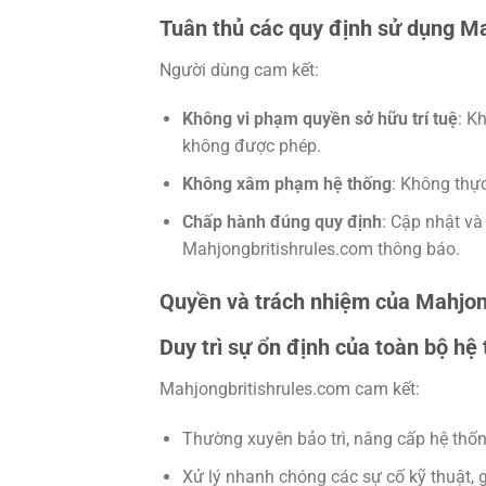
Tuân thủ các quy định sử dụng M
Người dùng cam kết:
Không vi phạm quyền sở hữu trí tuệ
: K
không được phép.
Không xâm phạm hệ thống
: Không thực
Chấp hành đúng quy định
: Cập nhật và
Mahjongbritishrules.com thông báo.
Quyền và trách nhiệm của Mahjon
Duy trì sự ổn định của toàn bộ hệ
Mahjongbritishrules.com cam kết:
Thường xuyên bảo trì, nâng cấp hệ thốn
Xử lý nhanh chóng các sự cố kỹ thuật, g