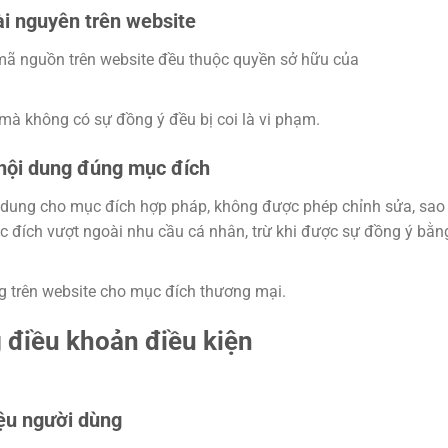
tài nguyên trên website
 mã nguồn trên website đều thuộc quyền sở hữu của
mà không có sự đồng ý đều bị coi là vi phạm.
 nội dung đúng mục đích
 dung cho mục đích hợp pháp, không được phép chỉnh sửa, sao
c đích vượt ngoài nhu cầu cá nhân, trừ khi được sự đồng ý bằn
 trên website cho mục đích thương mại.
 điều khoản điều kiện
iệu người dùng