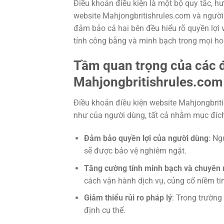
Điều khoản điều kiện là một bộ quy tắc, h
website Mahjongbritishrules.com và người
đảm bảo cả hai bên đều hiểu rõ quyền lợi 
tính công bằng và minh bạch trong mọi ho
Tầm quan trọng của các đ
Mahjongbritishrules.com
Điều khoản điều kiện website Mahjongbriti
như của người dùng, tất cả nhằm mục đíc
Đảm bảo quyền lợi của người dùng
: Ng
sẽ được bảo vệ nghiêm ngặt.
Tăng cường tính minh bạch và chuyên 
cách vận hành dịch vụ, củng cố niềm ti
Giảm thiểu rủi ro pháp lý
: Trong trường
định cụ thể.