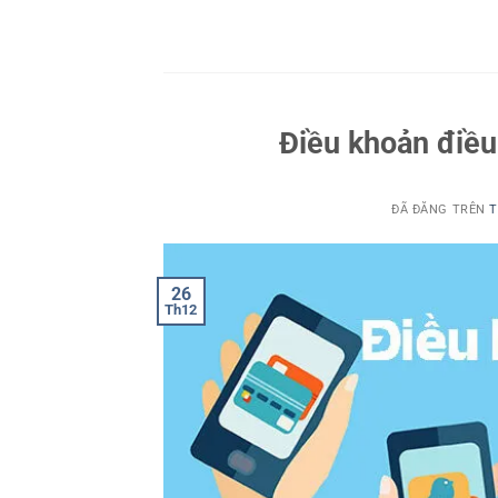
Chuyển
đến
nội
dung
Điều khoản điều
ĐÃ ĐĂNG TRÊN
T
26
Th12