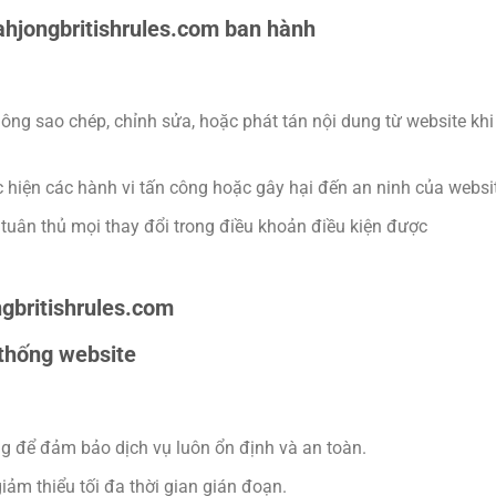
ahjongbritishrules.com ban hành
hông sao chép, chỉnh sửa, hoặc phát tán nội dung từ website khi
 hiện các hành vi tấn công hoặc gây hại đến an ninh của websi
 tuân thủ mọi thay đổi trong điều khoản điều kiện được
gbritishrules.com
 thống website
g để đảm bảo dịch vụ luôn ổn định và an toàn.
iảm thiểu tối đa thời gian gián đoạn.