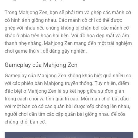
Trong Mahjong Zen, bạn sẽ phải tìm và ghép các mảnh cờ
có hình ảnh giống nhau. Các mảnh cờ chỉ có thể được
ghép với nhau nếu chúng không bị chặn bởi các mảnh cờ
khác ở phía trên hoặc hai bên. Với đồ họa đẹp mắt và âm
thanh nhẹ nhàng, Mahjong Zen mang đến một trải nghiệm
chơi game thú vị, dễ dàng gây nghiện.
Gameplay của Mahjong Zen
Gameplay của Mahjong Zen không khác biệt quá nhiều so
với các phiên bản Mahjong truyền thống. Tuy nhiên, điểm
đặc biệt ở Mahjong Zen là sự kết hợp giữa sự đơn giản
trong cách chơi và tính giải trí cao. Mỗi màn chơi bắt đầu
với một bàn cờ có các quân bài được xếp chồng lên nhau,
người chơi cần tìm các cặp quân bài giống nhau để xóa
chúng khỏi bàn cờ.