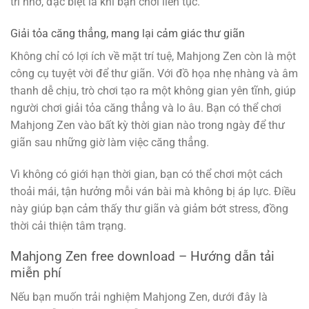
trí nhớ, đặc biệt là khi bạn chơi liên tục.
Giải tỏa căng thẳng, mang lại cảm giác thư giãn
Không chỉ có lợi ích về mặt trí tuệ, Mahjong Zen còn là một
công cụ tuyệt vời để thư giãn. Với đồ họa nhẹ nhàng và âm
thanh dễ chịu, trò chơi tạo ra một không gian yên tĩnh, giúp
người chơi giải tỏa căng thẳng và lo âu. Bạn có thể chơi
Mahjong Zen vào bất kỳ thời gian nào trong ngày để thư
giãn sau những giờ làm việc căng thẳng.
Vì không có giới hạn thời gian, bạn có thể chơi một cách
thoải mái, tận hưởng mỗi ván bài mà không bị áp lực. Điều
này giúp bạn cảm thấy thư giãn và giảm bớt stress, đồng
thời cải thiện tâm trạng.
Mahjong Zen free download – Hướng dẫn tải
miễn phí
Nếu bạn muốn trải nghiệm Mahjong Zen, dưới đây là