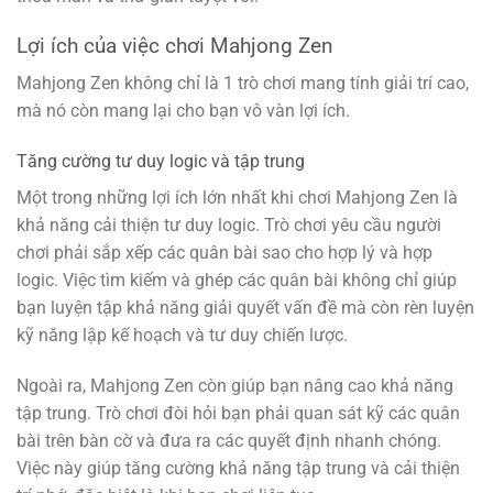
Lợi ích của việc chơi Mahjong Zen
Mahjong Zen không chỉ là 1 trò chơi mang tính giải trí cao,
mà nó còn mang lại cho bạn vô vàn lợi ích.
Tăng cường tư duy logic và tập trung
Một trong những lợi ích lớn nhất khi chơi Mahjong Zen là
khả năng cải thiện tư duy logic. Trò chơi yêu cầu người
chơi phải sắp xếp các quân bài sao cho hợp lý và hợp
logic. Việc tìm kiếm và ghép các quân bài không chỉ giúp
bạn luyện tập khả năng giải quyết vấn đề mà còn rèn luyện
kỹ năng lập kế hoạch và tư duy chiến lược.
Ngoài ra, Mahjong Zen còn giúp bạn nâng cao khả năng
tập trung. Trò chơi đòi hỏi bạn phải quan sát kỹ các quân
bài trên bàn cờ và đưa ra các quyết định nhanh chóng.
Việc này giúp tăng cường khả năng tập trung và cải thiện