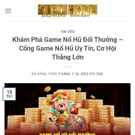
Chuyển
đến
nội
dung
TIN TỨC
Khám Phá Game Nổ Hũ Đổi Thưởng –
Cổng Game Nổ Hũ Uy Tín, Cơ Hội
Thắng Lớn
ĐÃ ĐĂNG TRÊN
THÁNG 1 18, 2025
BỞI
SEO
18
Th1