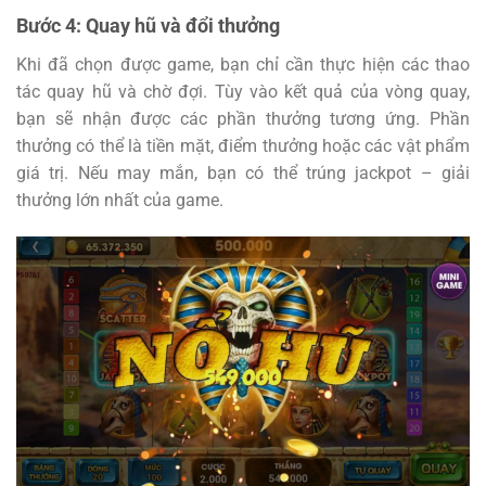
Bước 4: Quay hũ và đổi thưởng
Khi đã chọn được game, bạn chỉ cần thực hiện các thao
tác quay hũ và chờ đợi. Tùy vào kết quả của vòng quay,
bạn sẽ nhận được các phần thưởng tương ứng. Phần
thưởng có thể là tiền mặt, điểm thưởng hoặc các vật phẩm
giá trị. Nếu may mắn, bạn có thể trúng jackpot – giải
thưởng lớn nhất của game.