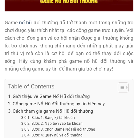
Game
nổ hũ
đổi thưởng đã trở thành một trong những trò
chơi được yêu thích nhất tại các cổng game trực tuyến. Với
cách chơi đơn giản và cơ hội nhận được giải thưởng khổng
lồ, trò chơi này không chỉ mang đến những phút giây giải
trí thú vị mà còn là cơ hội để bạn có thể thay đổi cuộc
sống. Hãy cùng khám phá game nổ hũ đổi thưởng và
những cổng game uy tín để tham gia trò chơi này!
Table of Contents
Giới thiệu về Game Nổ Hũ đổi thưởng
Cổng game Nổ Hũ đổi thưởng uy tín hiện nay
Cách tham gia game Nổ Hũ đổi thưởng
Bước 1: Đăng ký tài khoản
Bước 2: Nạp tiền vào tài khoản
Bước 3: Chọn Game Nổ Hũ đổi thưởng
Bước 4: Quay hũ và đổi thưởng