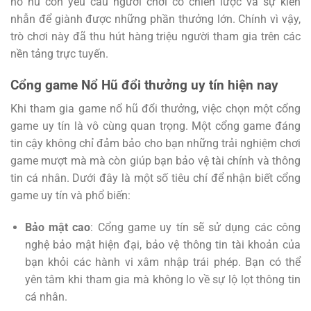
nổ hũ còn yêu cầu người chơi có chiến lược và sự kiên
nhẫn để giành được những phần thưởng lớn. Chính vì vậy,
trò chơi này đã thu hút hàng triệu người tham gia trên các
nền tảng trực tuyến.
Cổng game Nổ Hũ đổi thưởng uy tín hiện nay
Khi tham gia game nổ hũ đổi thưởng, việc chọn một cổng
game uy tín là vô cùng quan trọng. Một cổng game đáng
tin cậy không chỉ đảm bảo cho bạn những trải nghiệm chơi
game mượt mà mà còn giúp bạn bảo vệ tài chính và thông
tin cá nhân. Dưới đây là một số tiêu chí để nhận biết cổng
game uy tín và phổ biến:
Bảo mật cao
: Cổng game uy tín sẽ sử dụng các công
nghệ bảo mật hiện đại, bảo vệ thông tin tài khoản của
bạn khỏi các hành vi xâm nhập trái phép. Bạn có thể
yên tâm khi tham gia mà không lo về sự lộ lọt thông tin
cá nhân.