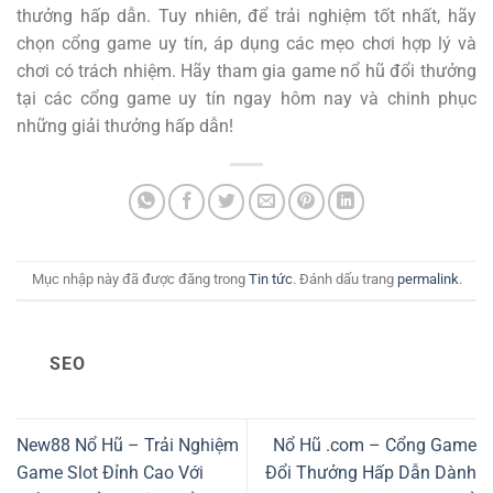
thưởng hấp dẫn. Tuy nhiên, để trải nghiệm tốt nhất, hãy
chọn cổng game uy tín, áp dụng các mẹo chơi hợp lý và
chơi có trách nhiệm. Hãy tham gia game nổ hũ đổi thưởng
tại các cổng game uy tín ngay hôm nay và chinh phục
những giải thưởng hấp dẫn!
Mục nhập này đã được đăng trong
Tin tức
. Đánh dấu trang
permalink
.
SEO
New88 Nổ Hũ – Trải Nghiệm
Nổ Hũ .com – Cổng Game
Game Slot Đỉnh Cao Với
Đổi Thưởng Hấp Dẫn Dành