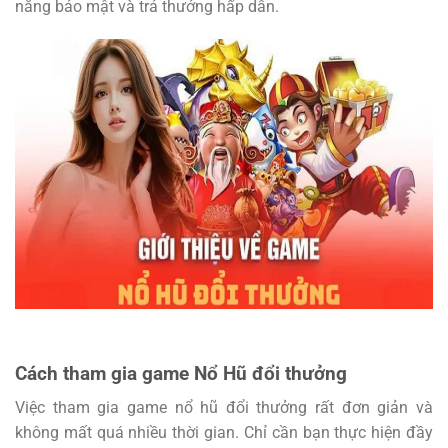
năng bảo mật và trả thưởng hấp dẫn.
Cách tham gia game Nổ Hũ đổi thưởng
Việc tham gia game nổ hũ đổi thưởng rất đơn giản và
không mất quá nhiều thời gian. Chỉ cần bạn thực hiện đầy