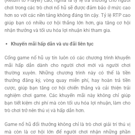
(Return to Player) cao, nghĩa là tỷ lệ trả thưởng cho người
chơi trong các trò chơi nổ hũ sẽ được đảm bảo ở mức cao
hơn so với các nền tảng không đáng tin cậy. Tỷ lệ RTP cao
giúp bạn có nhiều cơ hội thắng lớn hơn, gia tăng cơ hội
nhận thưởng và tối ưu hóa lợi nhuận khi tham gia.
Khuyến mãi hấp dẫn và ưu đãi liên tục
Cổng game nổ hũ uy tín luôn có các chương trình khuyến
mãi hấp dẫn dành cho người chơi mới và người chơi
thường xuyên. Những chương trình này có thể là tiền
thưởng đăng ký, vòng quay miễn phí, hay hoàn trả tiền
cược, giúp bạn tăng cơ hội chiến thắng và cải thiện trải
nghiệm chơi game. Các khuyến mãi này không chỉ giúp
bạn tiết kiệm chi phí mà còn tối ưu hóa lợi nhuận, làm cho
trò chơi trở nên thú vị và hấp dẫn hơn.
Game nổ hũ đổi thưởng không chỉ là trò chơi giải trí thú vị
mà còn là cơ hội lớn để người chơi nhận những phần