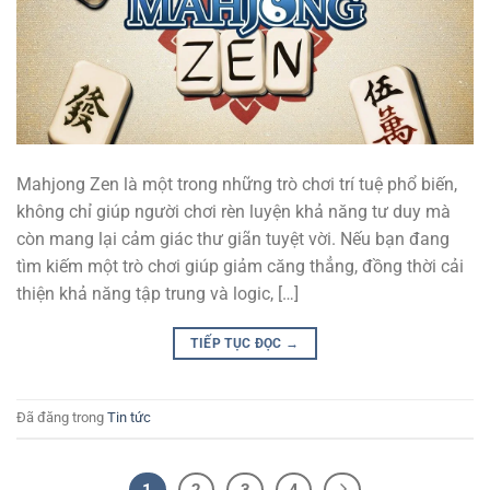
Mahjong Zen là một trong những trò chơi trí tuệ phổ biến,
không chỉ giúp người chơi rèn luyện khả năng tư duy mà
còn mang lại cảm giác thư giãn tuyệt vời. Nếu bạn đang
tìm kiếm một trò chơi giúp giảm căng thẳng, đồng thời cải
thiện khả năng tập trung và logic, […]
TIẾP TỤC ĐỌC
→
Đã đăng trong
Tin tức
1
2
3
4