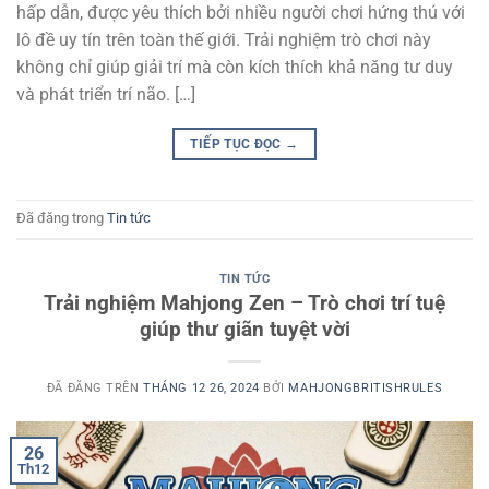
hấp dẫn, được yêu thích bởi nhiều người chơi hứng thú với
lô đề uy tín trên toàn thế giới. Trải nghiệm trò chơi này
không chỉ giúp giải trí mà còn kích thích khả năng tư duy
và phát triển trí não. […]
TIẾP TỤC ĐỌC
→
Đã đăng trong
Tin tức
TIN TỨC
Trải nghiệm Mahjong Zen – Trò chơi trí tuệ
giúp thư giãn tuyệt vời
ĐÃ ĐĂNG TRÊN
THÁNG 12 26, 2024
BỞI
MAHJONGBRITISHRULES
26
Th12