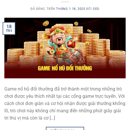
ĐÃ ĐĂNG TRÊN
THÁNG 1 18, 2025
BỞI
SEO
18
Th1
Game nổ hũ đổi thưởng đã trở thành một trong những trò
chơi được yêu thích nhất tại các cổng game trực tuyến. Với
cách chơi đơn giản và cơ hội nhận được giải thưởng khổng
lồ, trò chơi này không chỉ mang đến những phút giây giải
trí thú vị mà còn là cơ […]