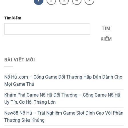
Tìm kiếm
TÌM
KIẾM
BÀI VIẾT MỚI
Nổ Hũ .com – Cổng Game Đổi Thưởng Hấp Dẫn Dành Cho
Mọi Game Thủ
Khám Phá Game Nổ Hũ Đổi Thưởng – Cổng Game Nổ Hũ
Uy Tín, Cơ Hội Thắng Lớn
New88 Nổ Hũ – Trải Nghiệm Game Slot Đỉnh Cao Với Phần
Thưởng Siêu Khủng