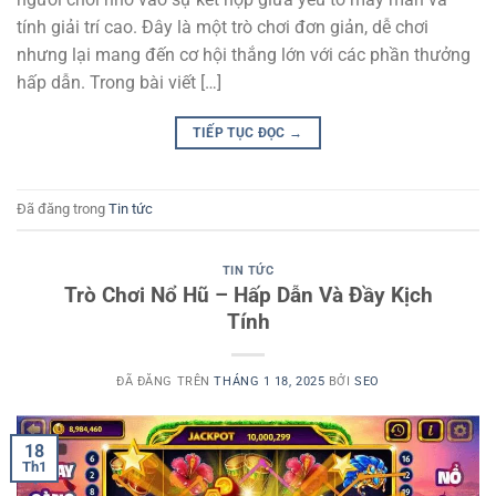
tính giải trí cao. Đây là một trò chơi đơn giản, dễ chơi
nhưng lại mang đến cơ hội thắng lớn với các phần thưởng
hấp dẫn. Trong bài viết […]
TIẾP TỤC ĐỌC
→
Đã đăng trong
Tin tức
TIN TỨC
Trò Chơi Nổ Hũ – Hấp Dẫn Và Đầy Kịch
Tính
ĐÃ ĐĂNG TRÊN
THÁNG 1 18, 2025
BỞI
SEO
18
Th1