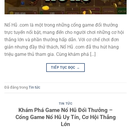
Nổ Hũ .com là một trong những cổng game đổi thưởng
trực tuyến nổi bật, mang đến cho người chơi những cơ hội
thắng lớn và phần thưởng hấp dẫn. Với cơ chế chơi đơn
giản nhưng đầy thử thách, Nổ Hũ .com đã thu hút hàng
triệu game thủ tham gia. Cùng khám phá […]
TIẾP TỤC ĐỌC
→
Đã đăng trong
Tin tức
TIN TỨC
Khám Phá Game Nổ Hũ Đổi Thưởng –
Cổng Game Nổ Hũ Uy Tín, Cơ Hội Thắng
Lớn