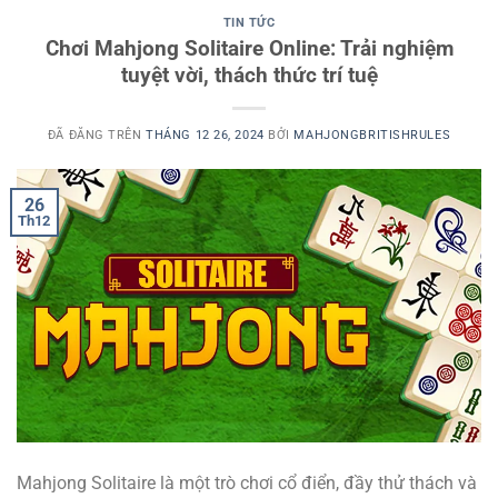
TIN TỨC
Chơi Mahjong Solitaire Online: Trải nghiệm
tuyệt vời, thách thức trí tuệ
ĐÃ ĐĂNG TRÊN
THÁNG 12 26, 2024
BỞI
MAHJONGBRITISHRULES
26
Th12
Mahjong Solitaire là một trò chơi cổ điển, đầy thử thách và