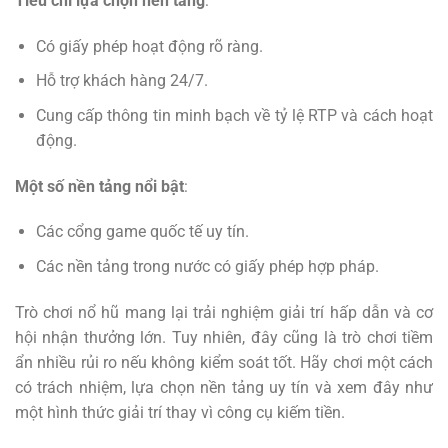
Tiêu chí lựa chọn nền tảng
:
Có giấy phép hoạt động rõ ràng.
Hỗ trợ khách hàng 24/7.
Cung cấp thông tin minh bạch về tỷ lệ RTP và cách hoạt
động.
Một số nền tảng nổi bật
:
Các cổng game quốc tế uy tín.
Các nền tảng trong nước có giấy phép hợp pháp.
Trò chơi nổ hũ mang lại trải nghiệm giải trí hấp dẫn và cơ
hội nhận thưởng lớn. Tuy nhiên, đây cũng là trò chơi tiềm
ẩn nhiều rủi ro nếu không kiểm soát tốt. Hãy chơi một cách
có trách nhiệm, lựa chọn nền tảng uy tín và xem đây như
một hình thức giải trí thay vì công cụ kiếm tiền.