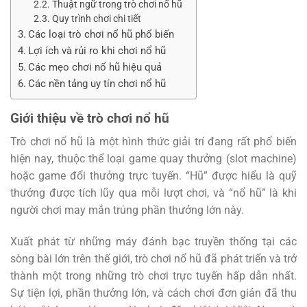
Thuật ngữ trong trò chơi nổ hũ
Quy trình chơi chi tiết
Các loại trò chơi nổ hũ phổ biến
Lợi ích và rủi ro khi chơi nổ hũ
Các mẹo chơi nổ hũ hiệu quả
Các nền tảng uy tín chơi nổ hũ
Giới thiệu về trò chơi nổ hũ
Trò chơi nổ hũ là một hình thức giải trí đang rất phổ biến
hiện nay, thuộc thể loại game quay thưởng (slot machine)
hoặc game đổi thưởng trực tuyến. “Hũ” được hiểu là quỹ
thưởng được tích lũy qua mỗi lượt chơi, và “nổ hũ” là khi
người chơi may mắn trúng phần thưởng lớn này.
Xuất phát từ những máy đánh bạc truyền thống tại các
sòng bài lớn trên thế giới, trò chơi nổ hũ đã phát triển và trở
thành một trong những trò chơi trực tuyến hấp dẫn nhất.
Sự tiện lợi, phần thưởng lớn, và cách chơi đơn giản đã thu