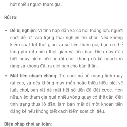
hút nhiều người tham gia.
Rủi ro
:
Dễ bị nghiện
: Vì tính hấp dẫn và cơ hội thắng lớn, người
chơi dễ rơi vào trạng thái nghiện trò chơi. Nếu không
kiểm soát tốt thời gian và số tiền tham gia, bạn có thể
lãng phí rất nhiều thời gian và tiền bạc. Điều này đặc
biệt nguy hiểm nếu người chơi không có kế hoạch rõ
ràng và không đặt ra giới hạn cho bản thân.
Mất tiền nhanh chóng
: Trò chơi nổ hũ mang tính may
rủi cao, và nếu không may mắn hoặc thiếu hiểu biết về
luật chơi, bạn rất dễ mất hết số tiền đã đặt cược. Hơn
nữa, việc tham gia quá nhiều vòng quay có thể dẫn đến
tình trạng thua lỗ dần, làm bạn mất đi một khoản tiền
đáng kể nếu không biết cách kiểm soát chi tiêu.
Biện pháp chơi an toàn
: