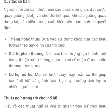
Quy tắc cơ bản
Người chơi chỉ cần thực hiện các bước đơn giản: đặt cược,
quay guồng (slot), và chờ đợi kết quả. Khi các guồng quay
dừng lại, các biểu tượng xuất hiện trên màn hình sẽ quyết
định:
Thắng hoặc thua
: Dựa vào sự trùng khớp của các biểu
tượng theo quy định của trò chơi.
Giá trị phần thưởng
: Nếu các biểu tượng tạo thành một
hàng (hoặc mẫu) thắng, người chơi sẽ nhận được phần
thưởng tương ứng.
Cơ hội nổ hũ
: Một số lượt quay may mắn có thể giúp
bạn “nổ hũ” và giành toàn bộ quỹ thưởng tích lũy từ
nhiều người chơi.
Thuật ngữ trong trò chơi nổ hũ
Hiểu rõ các thuật ngữ là yếu tố quan trọng để chơi hiệu