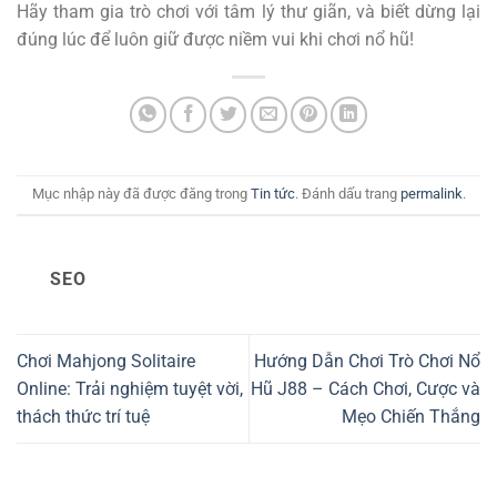
Hãy tham gia trò chơi với tâm lý thư giãn, và biết dừng lại
đúng lúc để luôn giữ được niềm vui khi chơi nổ hũ!
Mục nhập này đã được đăng trong
Tin tức
. Đánh dấu trang
permalink
.
SEO
Chơi Mahjong Solitaire
Hướng Dẫn Chơi Trò Chơi Nổ
Online: Trải nghiệm tuyệt vời,
Hũ J88 – Cách Chơi, Cược và
thách thức trí tuệ
Mẹo Chiến Thắng