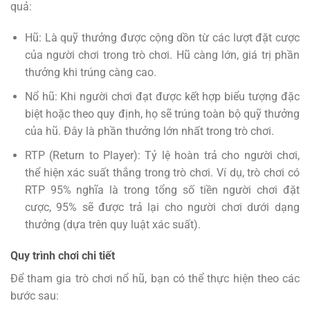
quả:
Hũ: Là quỹ thưởng được cộng dồn từ các lượt đặt cược
của người chơi trong trò chơi. Hũ càng lớn, giá trị phần
thưởng khi trúng càng cao.
Nổ hũ: Khi người chơi đạt được kết hợp biểu tượng đặc
biệt hoặc theo quy định, họ sẽ trúng toàn bộ quỹ thưởng
của hũ. Đây là phần thưởng lớn nhất trong trò chơi.
RTP (Return to Player): Tỷ lệ hoàn trả cho người chơi,
thể hiện xác suất thắng trong trò chơi. Ví dụ, trò chơi có
RTP 95% nghĩa là trong tổng số tiền người chơi đặt
cược, 95% sẽ được trả lại cho người chơi dưới dạng
thưởng (dựa trên quy luật xác suất).
Quy trình chơi chi tiết
Để tham gia trò chơi nổ hũ, bạn có thể thực hiện theo các
bước sau: