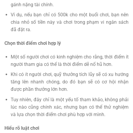
gánh nặng tài chính.
Ví dụ, nếu bạn chỉ có 500k cho một buổi chơi, bạn nên
chia nhỏ số tiền này và chơi trong phạm vi ngân sách
đã đặt ra.
Chọn thời điểm chơi hợp lý
Một số người chơi có kinh nghiệm cho rằng, thời điểm ít
người tham gia có thể là thời điểm dễ nổ hũ hơn.
Khi có ít người chơi, quỹ thưởng tích lũy sẽ có xu hướng
tăng lên nhanh chóng, do đó bạn sẽ có cơ hội nhận
được phần thưởng lớn hơn.
Tuy nhiên, đây chỉ là một yếu tố tham khảo, không phải
lúc nào cũng chính xác, nhưng bạn có thể thử nghiệm
và lựa chọn thời điểm chơi phù hợp với mình.
Hiểu rõ luật chơi