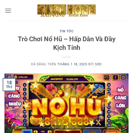
Chuyển
đến
nội
dung
TIN TỨC
Trò Chơi Nổ Hũ – Hấp Dẫn Và Đầy
Kịch Tính
ĐÃ ĐĂNG TRÊN
THÁNG 1 18, 2025
BỞI
SEO
18
Th1