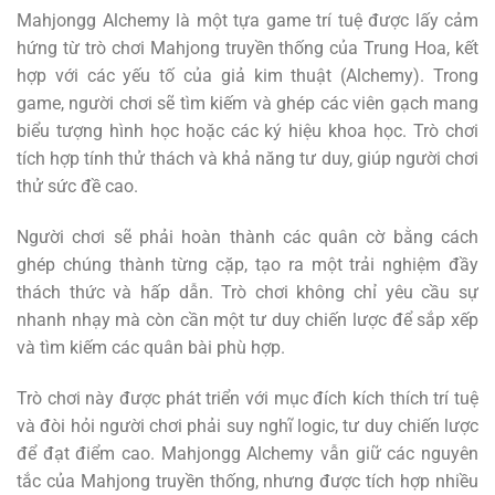
Mahjongg Alchemy là một tựa game trí tuệ được lấy cảm
hứng từ trò chơi Mahjong truyền thống của Trung Hoa, kết
hợp với các yếu tố của giả kim thuật (Alchemy). Trong
game, người chơi sẽ tìm kiếm và ghép các viên gạch mang
biểu tượng hình học hoặc các ký hiệu khoa học. Trò chơi
tích hợp tính thử thách và khả năng tư duy, giúp người chơi
thử sức đề cao.
Người chơi sẽ phải hoàn thành các quân cờ bằng cách
ghép chúng thành từng cặp, tạo ra một trải nghiệm đầy
thách thức và hấp dẫn. Trò chơi không chỉ yêu cầu sự
nhanh nhạy mà còn cần một tư duy chiến lược để sắp xếp
và tìm kiếm các quân bài phù hợp.
Trò chơi này được phát triển với mục đích kích thích trí tuệ
và đòi hỏi người chơi phải suy nghĩ logic, tư duy chiến lược
để đạt điểm cao. Mahjongg Alchemy vẫn giữ các nguyên
tắc của Mahjong truyền thống, nhưng được tích hợp nhiều