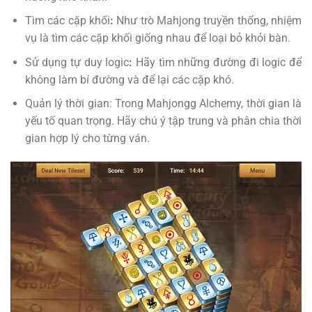
Tìm các cặp khối
:
Như trò Mahjong truyền thống, nhiệm
vụ là tìm các cặp khối giống nhau để loại bỏ khỏi bàn.
Sử dụng tự duy logic
:
Hãy tìm những đường đi logic để
không làm bí đường và để lại các cặp khó.
Quản lý thời gian: Trong Mahjongg Alchemy, thời gian là
yếu tố quan trọng. Hãy chú ý tập trung và phân chia thời
gian hợp lý cho từng ván.