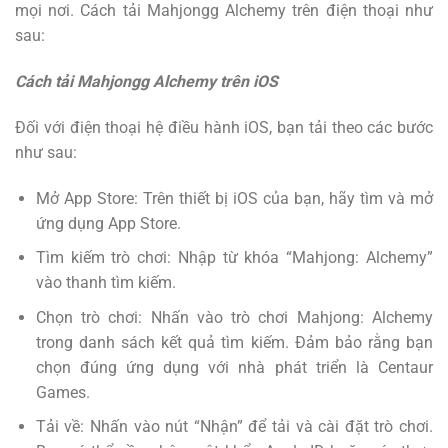
mọi nơi. Cách tải Mahjongg Alchemy trên điện thoại như
sau:
Cách tải Mahjongg Alchemy trên iOS
Đối với điện thoại hệ điều hành iOS, bạn tải theo các bước
như sau:
Mở App Store: Trên thiết bị iOS của bạn, hãy tìm và mở
ứng dụng App Store.
Tìm kiếm trò chơi: Nhập từ khóa “Mahjong: Alchemy”
vào thanh tìm kiếm.
Chọn trò chơi: Nhấn vào trò chơi Mahjong: Alchemy
trong danh sách kết quả tìm kiếm. Đảm bảo rằng bạn
chọn đúng ứng dụng với nhà phát triển là Centaur
Games.
Tải về: Nhấn vào nút “Nhận” để tải và cài đặt trò chơi.