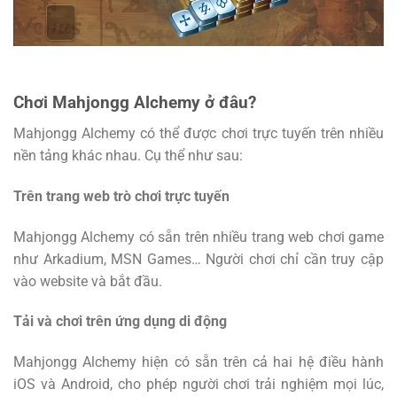
Chơi Mahjongg Alchemy ở đâu?
Mahjongg Alchemy có thể được chơi trực tuyến trên nhiều
nền tảng khác nhau. Cụ thể như sau:
Trên trang web trò chơi trực tuyến
Mahjongg Alchemy có sẵn trên nhiều trang web chơi game
như Arkadium, MSN Games… Người chơi chỉ cần truy cập
vào website và bắt đầu.
Tải và chơi trên ứng dụng di động
Mahjongg Alchemy hiện có sẵn trên cả hai hệ điều hành
iOS và Android, cho phép người chơi trải nghiệm mọi lúc,