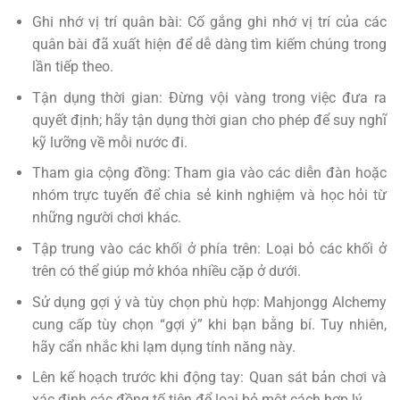
Ghi nhớ vị trí quân bài: Cố gắng ghi nhớ vị trí của các
quân bài đã xuất hiện để dễ dàng tìm kiếm chúng trong
lần tiếp theo.
Tận dụng thời gian: Đừng vội vàng trong việc đưa ra
quyết định; hãy tận dụng thời gian cho phép để suy nghĩ
kỹ lưỡng về mỗi nước đi.
Tham gia cộng đồng: Tham gia vào các diễn đàn hoặc
nhóm trực tuyến để chia sẻ kinh nghiệm và học hỏi từ
những người chơi khác.
Tập trung vào các khối ở phía trên: Loại bỏ các khối ở
trên có thể giúp mở khóa nhiều cặp ở dưới.
Sử dụng gợi ý và tùy chọn phù hợp: Mahjongg Alchemy
cung cấp tùy chọn “gợi ý” khi bạn bằng bí. Tuy nhiên,
hãy cẩn nhắc khi lạm dụng tính năng này.
Lên kế hoạch trước khi động tay: Quan sát bản chơi và
xác định các đồng tố tiên để loại bỏ một cách hợp lý.