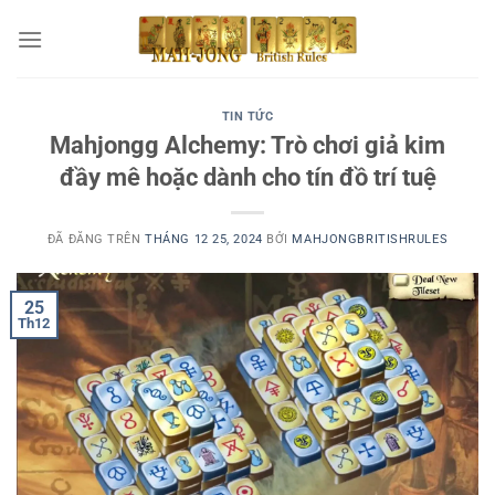
Chuyển
đến
nội
dung
TIN TỨC
Mahjongg Alchemy: Trò chơi giả kim
đầy mê hoặc dành cho tín đồ trí tuệ
ĐÃ ĐĂNG TRÊN
THÁNG 12 25, 2024
BỞI
MAHJONGBRITISHRULES
25
Th12