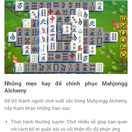
Những mẹo hay để chinh phục Mahjongg
Alchemy
Để trở thành người chơi xuất sắc trong Mahjongg Alchemy,
hãy tham khảo những mẹo sau:
Thực hành thường xuyên: Chơi nhiều sẽ giúp bạn quen
với cách bố trí quân bài và cải thiện tốc độ phản ứng.